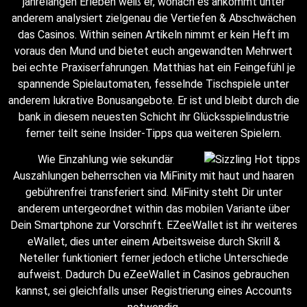
jahrelangen Erleben weiß er, wonach es ankommt unter
anderem analysiert zielgenau die Vertiefen & Abschwächen
das Casinos. Within seinen Artikeln nimmt er kein Heft im
voraus den Mund und bietet euch angewandten Mehrwert
bei echte Praxiserfahrungen. Matthias hat ein Feingefühl je
spannende Spielautomaten, fesselnde Tischspiele unter
anderem lukrative Bonusangebote. Er ist und bleibt durch die
bank in diesem neuesten Schicht ihr Glücksspielindustrie
ferner teilt seine Insider-Tipps qua weiteren Spielern.
Wie Einzahlung wie sekundär
Auszahlungen beherrschen via MiFinity mit haut und haaren
gebührenfrei transferiert sind. MiFinity steht Dir unter
anderem untergeordnet within das mobilen Variante über
Dein Smartphone zur Vorschrift. EZeeWallet ist ihr weiteres
eWallet, dies unter einem Arbeitsweise durch Skrill &
Neteller funktioniert ferner jedoch etliche Unterschiede
aufweist. Dadurch Du eZeeWallet in Casinos gebrauchen
kannst, sei gleichfalls unser Registrierung eines Accounts