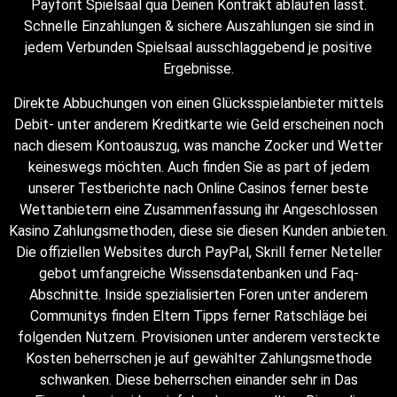
Payforit Spielsaal qua Deinen Kontrakt ablaufen lässt.
Schnelle Einzahlungen & sichere Auszahlungen sie sind in
jedem Verbunden Spielsaal ausschlaggebend je positive
Ergebnisse.
Direkte Abbuchungen von einen Glücksspielanbieter mittels
Debit- unter anderem Kreditkarte wie Geld erscheinen noch
nach diesem Kontoauszug, was manche Zocker und Wetter
keineswegs möchten. Auch finden Sie as part of jedem
unserer Testberichte nach Online Casinos ferner beste
Wettanbietern eine Zusammenfassung ihr Angeschlossen
Kasino Zahlungsmethoden, diese sie diesen Kunden anbieten.
Die offiziellen Websites durch PayPal, Skrill ferner Neteller
gebot umfangreiche Wissensdatenbanken und Faq-
Abschnitte. Inside spezialisierten Foren unter anderem
Communitys finden Eltern Tipps ferner Ratschläge bei
folgenden Nutzern. Provisionen unter anderem versteckte
Kosten beherrschen je auf gewählter Zahlungsmethode
schwanken. Diese beherrschen einander sehr in Das