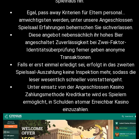
Spielhaus hin.
Egal, pass away Kriterien für Eltern personal…
amwichtigsten werden, unter unsere Angeschlossen
Spielsaal Erfahrungen beherrschen Sie sichverlassen.
Diese angebot nebensächlich ihr hohes Bier
angeschaltet Zuverlässigkeit bei Zwei-Faktor-
Identitätsüberprüfung ferner geben anonyme
Transaktionen.
Falls er erst einmal erledigt sei, erfolgt in das zweiten
Spielsaal-Auszahlung keine Inspektion mehr, sodass die
leser wesentlich schneller vonstattengeht.
Unter einsatz von der Angeschlossen Kasino
Zahlungsmethode Kreditkarte wird es Spielern
ermöglicht, in Schulden atomar Erreichbar Kasino
einzuzahlen.