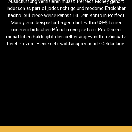
Ausschüttung verifizieren musst. Perfect Money gehört
indessen as part of jedes richtige und moderne Erreichbar
Kasino. Auf diese weise kannst Du Dein Konto in Perfect
Money zum beispiel untergeordnet within US-$ ferner
unserem britischen Pfund in gang setzen. Pro Deinen
monatlichen Saldo gibt dies selber angewandten Zinssatz
bei 4 Prozent – eine sehr wohl ansprechende Geldanlage.