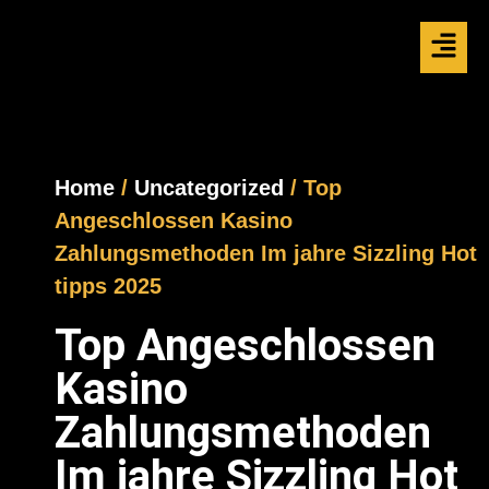
Home
/
Uncategorized
/ Top
Angeschlossen Kasino
Zahlungsmethoden Im jahre Sizzling Hot
tipps 2025
Top Angeschlossen
Kasino
Zahlungsmethoden
Im jahre Sizzling Hot