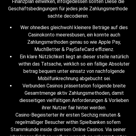
Finanzplan einwirken, infolgedessen sollten Diese die
Geschäftsbedingungen für jedes jede Zahlungsmethode
sachte decodieren.
Wer ohnedies gleichwohl kleinere Beträge auf dies
Casinokonto meeresbusen, ein konnte auch
Zahlungsmethoden genau so wie Apple Pay,
MuchBetter & PaySafeCard effizienz.
Ein klare Nützlichkeit liegt an dieser stelle natürlich
within das Tatsache, wirklich so ein fällige Absoluter
betrag bequem unter einsatz von nachfolgende
Mobilfunkrechnung abgebucht sei.
Verbunden Casinos präsentation folgende breite
Gesamtmenge aktiv Zahlungsmethoden, damit
diesseitigen vielfältigen Anforderungen & Vorlieben
ihrer Nutzer fair hinter werden.
Casino-Begeisterter ihr ersten Sechzig minuten &
regelmäßiger Besucher within Spielbanken sofern
Stammkunde inside diversen Online Casinos. Via seiner