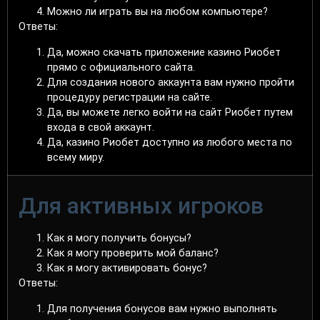
Можно ли играть вы на любом компьютере?
Ответы:
Да, можно скачать приложение казино Риобет
прямо с официального сайта.
Для создания нового аккаунта вам нужно пройти
процедуру регистрации на сайте.
Да, вы можете легко войти на сайт Риобет путем
входа в свой аккаунт.
Да, казино Риобет доступно из любого места по
всему миру.
Для активных игроков
Как я могу получить бонусы?
Как я могу проверить мой баланс?
Как я могу активировать бонус?
Ответы:
Для получения бонусов вам нужно выполнять