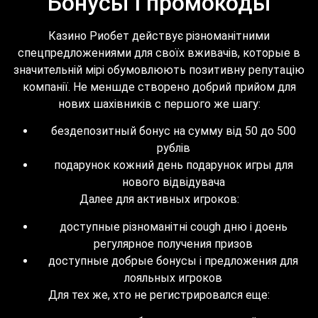
Бонусы і промокоды
Казино Риобет действує різноманітними
спецпредложениями для своїх вживачів, которые в
значительній мірі обумовлюють позитивну репутацію
компанії. Не меншде створено добрий прийом для
нових шахівників с першого же шагу:
бездепозитный бонус на сумму від 50 до 500
рублів
подарунок кожний день подарунок игры для
нового відвідувача
Далее для активных игроков:
доступные різноманітні cough дню і доень
регулярное получения призов
доступные добрые бонусы і предложения для
лояльных игроков
Для тех же, хто не регистрировался еще: