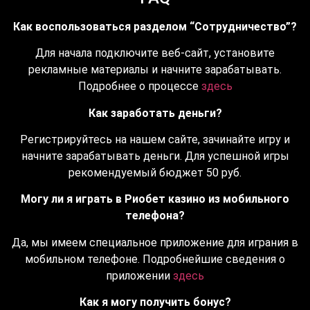
Как воспользоваться разделом “Сотрудничество”?
Для начала подключите веб-сайт, установите
рекламные материалы и начните зарабатывать.
Подробнее о процессе
здесь
Как заработать деньги?
Регистрируйтесь на нашем сайте, зачинайте игру и
начните зарабатывать деньги. Для успешной игры
рекомендуемый бюджет 50 руб.
Могу ли я играть в Риобет казино из мобильного
телефона?
Да, мы имеем специальное приложение для играния в
мобильном телефоне. Подробнейшие сведения о
приложении
здесь
Как я могу получить бонус?