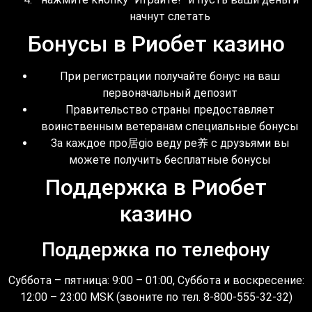
начнут слетать
Бонусы в Риобет казино
При регистрации получайте бонус на ваш
первоначальный депозит
Правительство страны предоставляет
воинственным ветеранам специальные бонусы
За каждое про居gio веду ре养 с друзьями вы
можете получить бесплатные бонусы
Поддержка в Риобет
казино
Поддержка по телефону
Суббота – пятница: 9:00 – 01:00, Суббота и воскресение:
12:00 – 23:00 MSK (звоните по тел. 8-800-555-32-32)