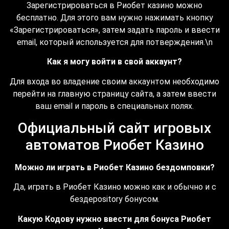
Зарегистрироваться в Риобет казино можно
бесплатно. Для этого вам нужно нажимать кнопку
«Зарегистрироваться», затем задать пароль и ввести
email, который используется для потверждения.\n
Как я могу войти в свой аккаунт?
Для входа во владение своим аккаунтом необходимо
перейти на главную страницу сайта, а затем ввести
ваш email и пароль в специальных полях.
Официальный сайт игровых
автоматов Риобет Казино
Можно ли играть в Риобет Казино бездомповки?
Да, играть в Риобет Казино можно как и обычно и с
бездеpository бонусом.
Какую Кодову нужно ввести для бонуса Риобет