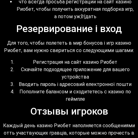
что всегда просьба регистрации на сайт казино
Риобет, чтобы получить аккуратная подборка игр,
а потом уж刘дать
Резервирование і вход
Для того, чтобы полететь в мир бонусов і игр казино
Риобет, вам нужно свериться со следующими шагами:
Регистрация на сайт казино Риобет
Скачайте подходящее приложение для вашего
устройства
Вводить пароль і адресовий електронної пошти
Пополните балансом и сходитетесь с казино по
геймпле
Отзывы игроков
Каждый день казино Риобет наполняется сообщениями
отть участвующих гравців, которые можно прочесть в