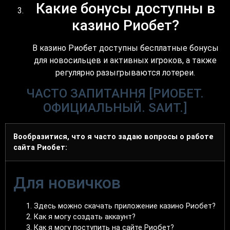
Какие бонусы доступны в
казино Риобет?
В казино Риобет доступны бесплатные бонусы
для новосильцев и активных игроков, а также
регулярно разыгрываются лотереи.
ЧАСТО ЗАПИТАННЯ [РИОБЕТ.
ОФИЦИАЛЬНЫЙ. SAИТ.]
Вообразитися, что я часто задаю вопросы о работе
сайта Риобет:
Для новичков
Здесь можно скачать приложение казино Риобет?
Как я могу создать аккаунт?
Как я могу поступить на сайте Риобет?