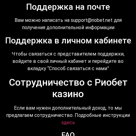
Поддержка на почте
Вам можно написать на support@riobet.net для
получения дополнительной информации
Поддержка в личном кабинете
Чтобы связаться с представителем поддержки,
войдите в свой личный кабинет и перейдите во
вкладку “Способ связаться с нами”
Сотрудничество с Риобет
казино
Если вам нужен дополнительный доход, то мы
предлагаем сотрудничество. Подробные инструкции
здесь
FAQ