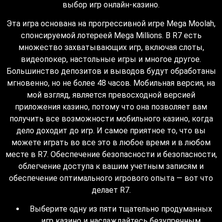
выбор игр онлайн-казино.
Эта игра основана на прогрессивной игре Mega Moolah,
спонсируемой лотереей Mega Millions. В R7 есть
множество захватывающих игр, включая слоты,
видеопокер, настольные игры и многое другое.
Большинство депозитов и выводов будут обработаны
мгновенно, но не более 48 часов. Мобильная версия, на
мой взгляд, является превосходной версией
приложения казино, потому что она позволяет вам
получить все возможности мобильного казино, когда
дело доходит до игр. И самое приятное то, что вы
можете играть во все это в любое время и в любом
месте в R7. Обеспечение безопасности и безопасности,
облегчение доступа к вашим учетным записям и
обеспечение оптимального игрового опыта — вот что
делает R7.
Выберите одну из пяти тщательно продуманных
игр казино и наслаждайтесь безупречным