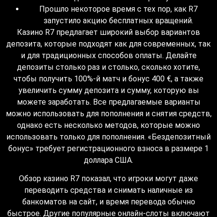
Прошло некоторое время с тех пор, как R7
запустило акцию бесплатных вращений.
Казино R7 предлагает широкий выбор вариантов
депозита, которые подходят как для современных, так
и для традиционных способов оплаты. Делайте
депозиты столько раз и столько, сколько хотите,
чтобы получить 100%-й матч и бонус 400 €, а также
увеличить сумму депозита и сумму, которую вы
можете заработать. Все предлагаемые варианты
можно использовать для пополнения и снятия средств,
однако есть несколько методов, которые можно
использовать только для пополнения. «Бездепозитный
бонус» требует регистрационного взноса в размере 1
доллара США.
Обзор казино R7 показал, что игроки могут даже
переводить средства и снимать наличные из
банкоматов на сайт, и время перевода обычно
быстрое. Другие популярные онлайн-слоты включают