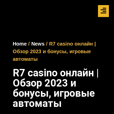
Home
/
News
/ R7 casino онлайн |
Обзор 2023 и бонусы, игровые
автоматы
R7 casino онлайн |
Обзор 2023 и
бонусы, игровые
автоматы