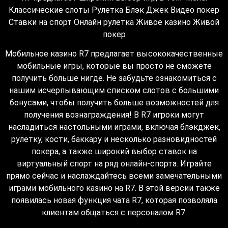
Классические слоты Рулетка Блэк Джек Видео покер
Ставки на спорт Онлайн рулетка Живое казино Живой
покер
Мобильное казино R7 предлагает высококачественные
мобильные игры, которые вы просто не сможете
получить больше нигде. Не забудьте ознакомиться с
нашим исчерпывающим списком слотов с большими
бонусами, чтобы получить больше возможностей для
получения вознаграждения! В R7 игроки могут
насладиться настольными играми, включая блэкджек,
рулетку, кости, баккару и несколько разновидностей
покера, а также широкий выбор ставок на
виртуальный спорт на ряд онлайн-спорта. Играйте
прямо сейчас и наслаждайтесь всеми замечательными
играми мобильного казино на R7. В этой версии также
появилась новая функция чата R7, которая позволяла
клиентам общаться с персоналом R7.