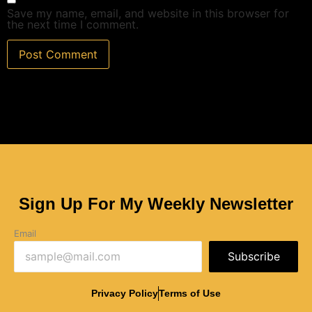
Save my name, email, and website in this browser for
the next time I comment.
Sign Up For My Weekly Newsletter
Email
Subscribe
Privacy Policy
Terms of Use