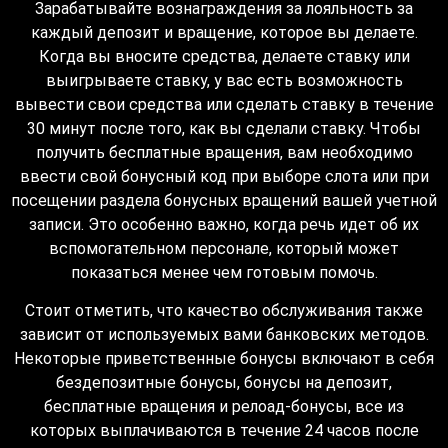
Зарабатывайте вознаграждения за лояльность за
каждый депозит и вращение, которое вы делаете.
Когда вы вносите средства, делаете ставку или
выигрываете ставку, у вас есть возможность
вывести свои средства или сделать ставку в течение
30 минут после того, как вы сделали ставку. Чтобы
получить бесплатные вращения, вам необходимо
ввести свой бонусный код при выборе слота или при
посещении раздела бонусных вращений вашей учетной
записи. Это особенно важно, когда речь идет об их
вспомогательном персонале, который может
показаться менее чем готовым помочь.
Стоит отметить, что качество обслуживания также
зависит от используемых вами банковских методов.
Некоторые приветственные бонусы включают в себя
бездепозитные бонусы, бонусы на депозит,
бесплатные вращения и релоад-бонусы, все из
которых выплачиваются в течение 24 часов после