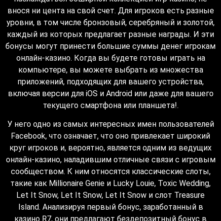
внося ни цента на свой счет. Для игроков есть разные
уровни, в том числе бронзовый, серебряный и золотой,
каждый из которых предлагает разные награды. И эти
бонусы могут принести большие суммы денег игрокам
онлайн-казино. Когда вы будете готовы играть на
компьютере, вы можете выбрать из множества
приложений, подходящих для вашего устройства,
включая версии для iOS и Android или даже для вашего
текущего смартфона или планшета!.
У него одно из самых интересных имен пользователей
Facebook, что означает, что оно привлекает широкий
круг игроков и, вероятно, является одним из ведущих
онлайн-казино, наладившим отличные связи с игровым
сообществом. К ним относятся классические слоты,
такие как Millionaire Genie и Lucky Louie, Toxic Wedding,
Let It Snow, Let It Snow, Let It Snow и слот Treasure
Island. Анализируя первый бонус, заработанный в
казино R7, они предлагают бездепозитный бонус в