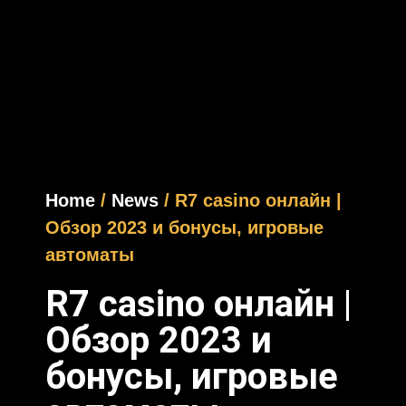
Home
/
News
/ R7 casino онлайн |
Обзор 2023 и бонусы, игровые
автоматы
R7 casino онлайн |
Обзор 2023 и
бонусы, игровые