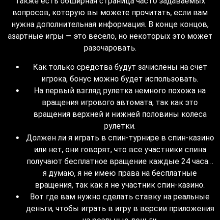
также есть обширная страница часто задаваемых
вопросов, которую вы можете прочитать, если вам
нужна дополнительная информация. В конце концов,
азартные игры — это весело, но некоторых это может
разочаровать.
Как только средства будут зачислены на счет
игрока, бонус можно будет использовать.
На первый взгляд рулетка немного похожа на
вращения игрового автомата, так как это
вращения верхней и нижней половины колеса
рулетки.
Должен ли я играть в спин-турнире в спин-казино
или нет, они говорят, что все участники спина
получают бесплатное вращение каждые 24 часа…
я думаю, я не имею права на бесплатные
вращения, так как я не участник спин-казино.
Вот где вам нужно сделать ставку на реальные
деньги, чтобы играть в игру в версии приложения