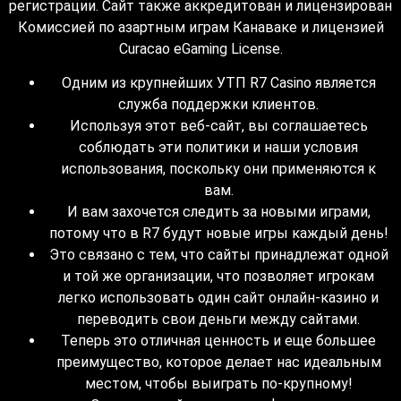
регистрации. Сайт также аккредитован и лицензирован
Комиссией по азартным играм Канаваке и лицензией
Curacao eGaming License.
Одним из крупнейших УТП R7 Casino является
служба поддержки клиентов.
Используя этот веб-сайт, вы соглашаетесь
соблюдать эти политики и наши условия
использования, поскольку они применяются к
вам.
И вам захочется следить за новыми играми,
потому что в R7 будут новые игры каждый день!
Это связано с тем, что сайты принадлежат одной
и той же организации, что позволяет игрокам
легко использовать один сайт онлайн-казино и
переводить свои деньги между сайтами.
Теперь это отличная ценность и еще большее
преимущество, которое делает нас идеальным
местом, чтобы выиграть по-крупному!