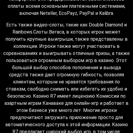
оплаты всеми основными платежными системами,
включая Neteller, EcoPayz, PayPal и Kalibra.
Есть также видео-слоты, такие как Double Diamond и
Rainbows.Слоты Вегаса, в которых игрок может
получить крупные выигрыши, также представлены в
коллекции. Игроки также могут участвовать в
соревнованиях и выигрывать отличные призы, а также
пользоваться огромным выбором игр в казино. Этот
большой выбор способов пополнения и вывода
средств также дает огромную гибкость, позволяя
клиентам, которым не нравятся требования по
ставкам, свободно снимать или избегать их удобно и
безопасно. Казино R7 имеет лицензию Комиссии по
азартным играм Канаваке для онлайн-игр и работает в
этом бизнесе уже много лет. Многие игроки
предпочитают загружать приложение просто для
автоматического доступа к этой информации. Казино
R7 предлагает широкий выбор игр, в том числе: