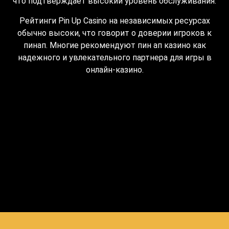
что подтверждает высокий уровень обслуживания.
Рейтинги Pin Up Casino на независимых ресурсах
обычно высоки, что говорит о доверии игроков к
пинап. Многие рекомендуют пин ап казино как
надежного и увлекательного партнера для игры в
онлайн-казино.