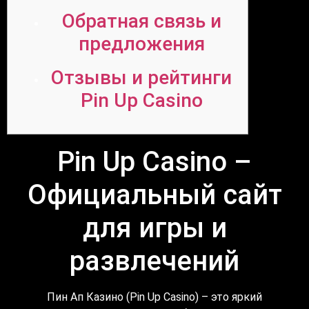
Обратная связь и
предложения
Отзывы и рейтинги
Pin Up Casino
Pin Up Casino –
Официальный сайт
для игры и
развлечений
Пин Ап Казино (Pin Up Casino) – это яркий