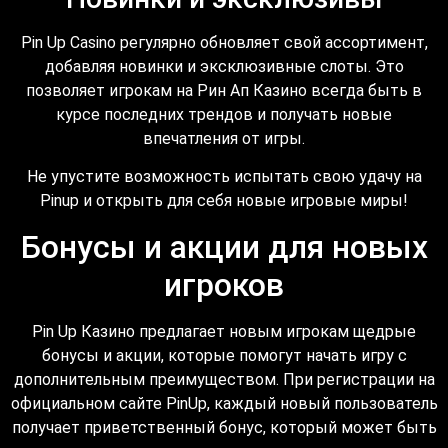
Pin Up Casino регулярно обновляет свой ассортимент,
добавляя новинки и эксклюзивные слоты. Это
позволяет игрокам на Pин Ап Казино всегда быть в
курсе последних трендов и получать новые
впечатления от игры.
Не упустите возможность испытать свою удачу на
Pinup и открыть для себя новые игровые миры!
Бонусы и акции для новых
игроков
Pin Up Казино предлагает новым игрокам щедрые
бонусы и акции, которые помогут начать игру с
дополнительным преимуществом. При регистрации на
официальном сайте PinUp, каждый новый пользователь
получает приветственный бонус, который может быть