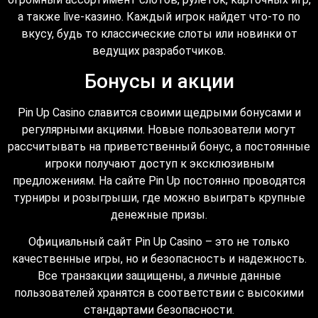
а также live-казино. Каждый игрок найдет что-то по
вкусу, будь то классические слоты или новинки от
ведущих разработчиков.
Бонусы и акции
Pin Up Casino славится своими щедрыми бонусами и
регулярными акциями. Новые пользователи могут
рассчитывать на приветственный бонус, а постоянные
игроки получают доступ к эксклюзивным
предложениям. На сайте Pin Up постоянно проводятся
турниры и розыгрыши, где можно выиграть крупные
денежные призы.
Официальный сайт Pin Up Casino – это не только
качественные игры, но и безопасность и надежность.
Все транзакции защищены, а личные данные
пользователей хранятся в соответствии с высокими
стандартами безопасности.