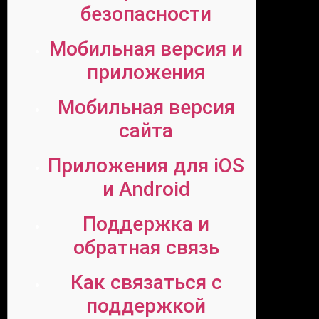
безопасности
Мобильная версия и
приложения
Мобильная версия
сайта
Приложения для iOS
и Android
Поддержка и
обратная связь
Как связаться с
поддержкой