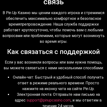
связь
В Pin Up Казино мы ценим каждого игрока и стремимся
обеспечить максимально комфортное и безопасное
времяпрепровождение. Наша служба поддержки
работает круглосуточно, чтобы помочь вам с любыми
вопросами или проблемами, которые могут возникнуть
во время игры.
Как связаться с поддержкой
Если у вас возникли вопросы или вам нужна помощь,
вы можете связаться с нами несколькими способами:
Онлайн-чат: Быстрый и удобный способ получить
ответ в режиме реального времени. Просто
нажмите на иконку чата на сайте Pin Up.
Электронная почта: Отправьте нам письмо на
адрес
support@pinupcasino.com
, и мы ответим в
течение 24 часов.