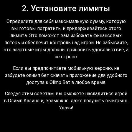
2. Установите лимиты
Определите для себя максимальную сумму, которую
вы готовы потратить, и придерживайтесь этого
лимита. Это поможет вам избежать финансовых
потерь и обеспечит контроль над игрой. Не забывайте,
что азартные игры должны приносить удовольствие, а
не стресс.
Если вы предпочитаете мобильную версию, не
забудьте олимп бет скачать приложение для удобного
доступа к Olimp Bet в любое время.
Следуя этим советам, вы сможете насладиться игрой
в Олимп Казино и, возможно, даже получить выигрыш.
Удачи!