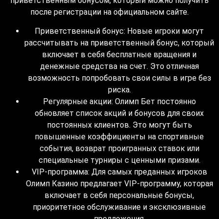
приветственным бонусом, который можно получить
после регистрации на официальном сайте.
Приветственный бонус: Новые игроки могут
рассчитывать на приветственный бонус, который
включает в себя бесплатные вращения и
денежные средства на счет. Это отличная
возможность попробовать свои силы в игре без
риска.
Регулярные акции: Олимп Бет постоянно
обновляет список акций и бонусов для своих
постоянных клиентов. Это могут быть
повышенные коэффициенты на спортивные
события, возврат проигранных ставок или
специальные турниры с ценными призами.
VIP-программа: Для самых преданных игроков
Олимп Казино предлагает VIP-программу, которая
включает в себя персональные бонусы,
приоритетное обслуживание и эксклюзивные
предложения.