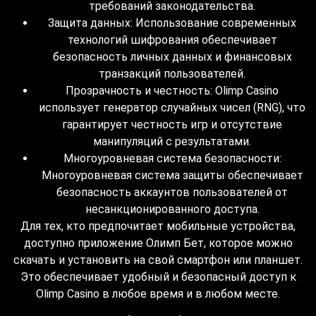
требований законодательства.
Защита данных: Использование современных
технологий шифрования обеспечивает
безопасность личных данных и финансовых
транзакций пользователей.
Прозрачность и честность: Olimp Casino
использует генератор случайных чисел (RNG), что
гарантирует честность игр и отсутствие
манипуляций с результатами.
Многоуровневая система безопасности:
Многоуровневая система защиты обеспечивает
безопасность аккаунтов пользователей от
несанкционированного доступа.
Для тех, кто предпочитает мобильные устройства,
доступно приложение Олимп Бет, которое можно
скачать и установить на свой смартфон или планшет.
Это обеспечивает удобный и безопасный доступ к
Olimp Casino в любое время и в любом месте.