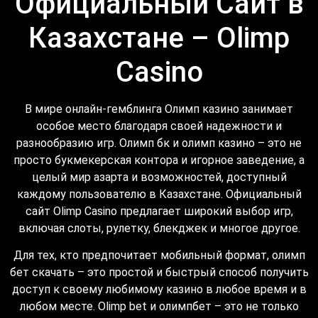
Официальный Сайт в
Казахстане – Olimp
Casino
В мире онлайн-гемблинга Олимп казино занимает
особое место благодаря своей надежности и
разнообразию игр. Олимп бк и олимп казино – это не
просто букмекерская контора и игорное заведение, а
целый мир азарта и возможностей, доступный
каждому пользователю в Казахстане. Официальный
сайт Olimp Casino предлагает широкий выбор игр,
включая слоты, рулетку, блекджек и многое другое.
Для тех, кто предпочитает мобильный формат, олимп
бет скачать – это простой и быстрый способ получить
доступ к своему любимому казино в любое время и в
любом месте. Olimp bet и олимпбет – это не только