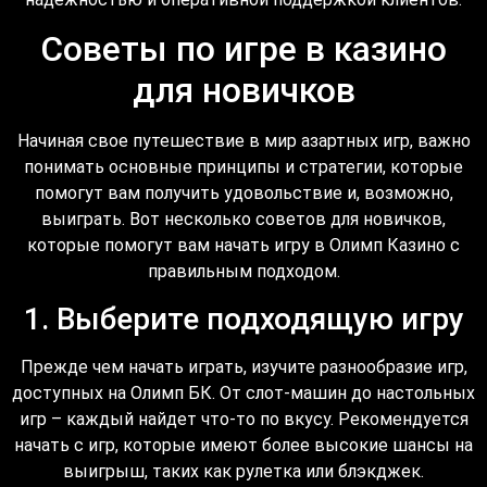
Советы по игре в казино
для новичков
Начиная свое путешествие в мир азартных игр, важно
понимать основные принципы и стратегии, которые
помогут вам получить удовольствие и, возможно,
выиграть. Вот несколько советов для новичков,
которые помогут вам начать игру в Олимп Казино с
правильным подходом.
1. Выберите подходящую игру
Прежде чем начать играть, изучите разнообразие игр,
доступных на Олимп БК. От слот-машин до настольных
игр – каждый найдет что-то по вкусу. Рекомендуется
начать с игр, которые имеют более высокие шансы на
выигрыш, таких как рулетка или блэкджек.