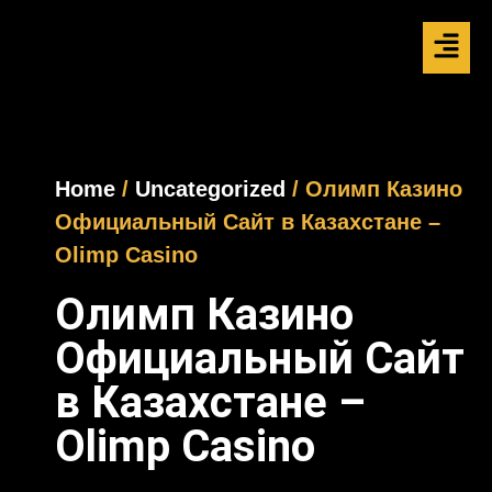
Home
/
Uncategorized
/ Олимп Казино
Официальный Сайт в Казахстане –
Olimp Casino
Олимп Казино
Официальный Сайт
в Казахстане –
Olimp Casino