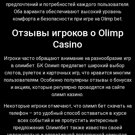
предпочтений и потребностей каждого пользователя.
Оба варианта обеспечивают высокий уровень
комфорта и безопасности при игре на Olimp bet.
Отзывы игроков о Olimp
Casino
Игроки часто обращают внимание на разнообразие игр
в олимбет. БК Олимп предлагает широкий выбор
слотов, рулеток и карточных игр, что нравится многим
пользователям. Особенно популярны отзывы о бонусах
и акциях, которые регулярно проводятся на сайте
олимп казино.
Некоторые игроки отмечают, что олимп бет скачать на
телефон – это удобный способ оставаться в курсе
всех событий и не пропустить интересные
предложения. Олимпбет также известен своей
надежностью и оперативной поддержкой клиентов.