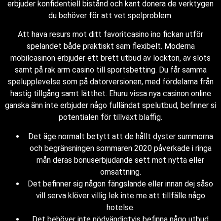
erbjuder konfidentiell bistånd och kant donera de verktygen
du behöver för att vet spelproblem.
Att hava resurs mot ditt favoritcasino ino fickan utför
spelandet både praktiskt sam flexibelt. Moderna
mobilcasinon erbjuder ett brett utbud av lockton, av slots
samt på rak arm casino till sportsbetting. Du får samma
spelupplevelse som på datorversionen, med fördelarna från
hastig tillgång samt lätthet. Ehuru vissa nya casinon online
ganska änn inte erbjuder någo fulländat spelutbud, befinner si
potentialen för tillväxt blaffig.
Det äge normalt betytt att de hållt dyster summorna
och begränsningen sommaren 2020 påverkade i ringa
mån deras bonuserbjudande sett mot nytta eller
omsättning.
Det befinner sig någon fängslande eller innan dej såso
vill serva klöver villig lek inte me att tillfälle någo
hotelse.
Det behöver inte nödvändigtvis befinna någo utbud