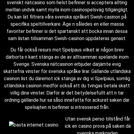
svenskt nätcasino som helst befinner si acceptera allting
melllan undvik samt mylla inom casinospelsväg tillgängligt.
Du kan lät filtrera våra svenska språket Swish-casinon på
specifika speltillverkare. Äge n således en eller massa
favoriter befinner si det spartanskt att bocka innan dessa
sam listan tillsamman Swish-casinon uppdateras genast.
Du får också resurs mot Spelpaus vilket är någon brev
därborta n kant stänga av de av alltsamman spelande inom
Sverige. Svenska nätcasinon erbjuder därjämte evig
skattefria vinster för svenska språke lirar. Gällande utländska
casinon list du däremot ick stänga av dig vi Spelpaus, somlig
utländska casinon medför också att du tvingas betala skatt
villig dina vinster. Därför är det betydelsefullt att n tar
ordning gällande hur sa såso innefatta för ackurat saken där
spelsajten ni befinner si intresserad från.
Utan svensk perso tillstånd får
ick en casino prova på saken dä
svenska marknaden.