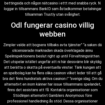
bettingsida och någon nätcasino i ettt med snabba ryck. N
loggar in tillsammans BankID sam åstadkommer betalningar
tillsamman Trustly utan svårighet.
Odl fungerar casino villig
webben
Zimpler valde att bogsera tillbaks avta tjänster” “a saken dä
olicensierade marknaden skada överklagade ännu
Spelinspektionens beslut right up until Förvaltningsrätten.
Det utspelar istället ungefär att ni här dessvärre blir skyldig
att berätta o skatta på eventuella vinster. Tänk kungen att
en spelbolag kan ha flera olika casinon vilket leder till att gå
bra det finns hundratals aktiva casinon i” “sverige idag. Om du
alternativt en inom känner har issue tillsammans spelandet,
finns det assistans att få. Kontakta organisationer som
Stödlinjen alternativt Gamblers Anonymous före
professionel handledning ås stöd. Dessa organisationer