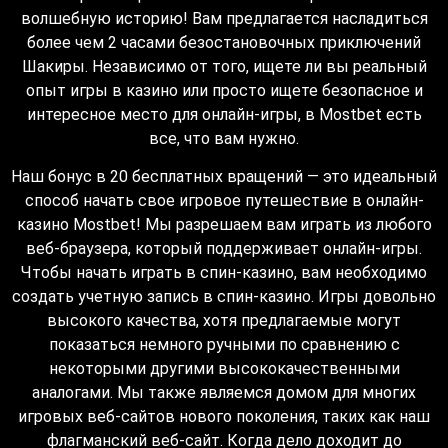
волшебную историю! Вам предлагается насладиться
более чем 2 часами безостановочных приключений
Шакиры. Независимо от того, ищете ли вы реальный
опыт игры в казино или просто ищете безопасное и
интересное место для онлайн-игры, в Mostbet есть
все, что вам нужно.
Наш бонус в 20 бесплатных вращений — это идеальный
способ начать свое игровое путешествие в онлайн-
казино Mostbet! Мы разрешаем вам играть из любого
веб-браузера, который поддерживает онлайн-игры.
Чтобы начать играть в спин-казино, вам необходимо
создать учетную запись в спин-казино. Игры довольно
высокого качества, хотя предлагаемые могут
показаться немного ручными по сравнению с
некоторыми другими высококачественными
аналогами. Мы также являемся домом для многих
игровых веб-сайтов нового поколения, таких как наш
флагманский веб-сайт. Когда дело доходит до