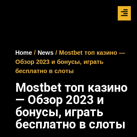
Home
/
News
/ Mostbet топ казино —
Обзор 2023 и бонусы, играть
бесплатно в слоты
Mostbet топ казино
— Обзор 2023 и
бонусы, играть
бесплатно в слоты