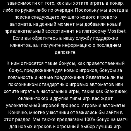
зависимости от того, как вы хотите играть в покер,
либо по рукам, либо по очереди. Поскольку мы всегда в
поиске следующего лучшего нового игрового
автомата, на данный момент мы добавили новый
привлекательный ассортимент на платформу Mostbet.
Если вы обратитесь в нашу службу поддержки
клиентов, вы получите информацию о последнем
депозите.
К ним относятся такие бонусы, как приветственный
бонус, предложения для новых игроков, бонусы за
лояльность и новые предложения. Являетесь ли вы
поклонником стандартных игровых автоматов или
хотите играть в настольные игры, такие как блэкджек,
онлайн-покер и другие типы игр, вас ждет
увлекательный игровой процесс. Игровые автоматы
Конечно, многие участники отважились бы зайти в
этот раздел. Мы также предлагаем 100% бонус на матч
для новых игроков и огромный выбор лучших игр,