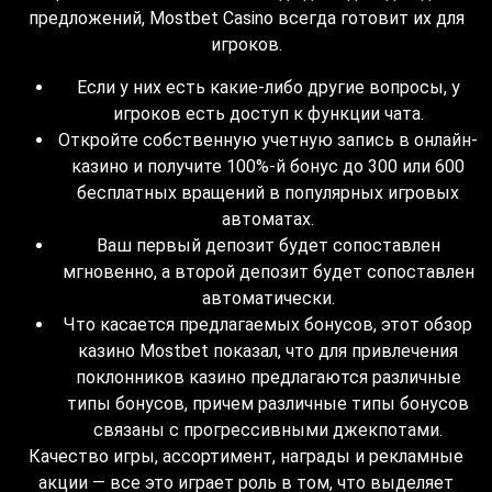
предложений, Mostbet Casino всегда готовит их для
игроков.
Если у них есть какие-либо другие вопросы, у
игроков есть доступ к функции чата.
Откройте собственную учетную запись в онлайн-
казино и получите 100%-й бонус до 300 или 600
бесплатных вращений в популярных игровых
автоматах.
Ваш первый депозит будет сопоставлен
мгновенно, а второй депозит будет сопоставлен
автоматически.
Что касается предлагаемых бонусов, этот обзор
казино Mostbet показал, что для привлечения
поклонников казино предлагаются различные
типы бонусов, причем различные типы бонусов
связаны с прогрессивными джекпотами.
Качество игры, ассортимент, награды и рекламные
акции — все это играет роль в том, что выделяет