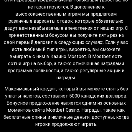
не гарантируются. В дополнение к
высококачественным играм мы предлагаем
различные варианты ставок, которые обязательно
дадут вам незабываемые впечатления от наших игр. С
приветственным бонусом вы получите пять раз на
свой первый депозит в следующих случаях:. Если у вас
есть любимый тип игры, вероятно, вы сможете
выиграть с ним в Казино Mostbet. В Mostbet есть
сотни игр на выбор, а также отмеченная наградами
программа лояльности, а также регулярные акции и
награды.
Максимальный кредит, который вы можете снять без
уплаты налогов, составляет 5000 канадских долларов.
Бонусное предложение является одним из основных
моментов сайта Mostbet Casino. Награды, такие как
бесплатные спины и наличные деньги, доступны, когда
игроки продолжают играть.