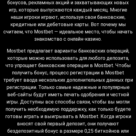
бонусов, рекламных акций и захватывающих новых
игр, которые выпускаются каждый месяц. Многие
наши игроки играют, используя свои банковские,
кредитные или дебетовые карты. Вот почему мы
считаем, что Mostbet — идеальное место, чтобы начать
знакомство с онлайн-казино.
Mostbet предлагает варианты банковских операций,
которые можно использовать для любого депозита,
что упрощает банковские операции в Mostbet. Чтобы
получить бонус, процесс регистрации в Mostbet
требует ввода нескольких дополнительных данных при
регистрации. Только самые надежные и популярные
веб-сайты будут иметь печать одобрения и честной
игры. Доступны все способы связи, чтобы вы могли
получить необходимую поддержку, как только будете
готовы играть и выигрывать в Mostbet. Когда игроки
вносят свой первый депозит, они получают
бездепозитный бонус в размере 0,25 биткойнов или