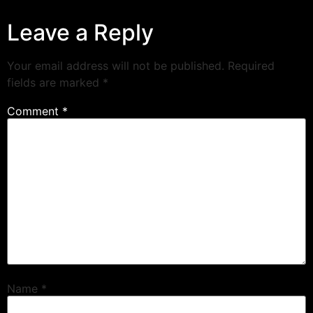
Leave a Reply
Your email address will not be published.
Required
fields are marked
*
Comment
*
Name
*