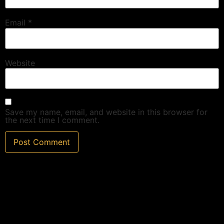
Email
*
Website
Save my name, email, and website in this browser for
the next time I comment.