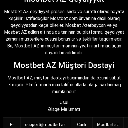
Mostbet AZ qeydiyyat prosesi sadə və sürətli olaraq həyata
keçirilir. İstifadəçilər Mostbet.com ünvanına daxil olaraq
qeydiyyatdan keçə bilərlər. Mosbet Azerbaycan və ya
Mosbet AZ adları altında da tanınan bu platforma, qeydiyyat
zamanı müştərilərə xüsusi bonuslar və təkliflər təqdim edir.
Bu, Mostbet AZ-ın müştəri məmnuniyyətini artırmaq üçün
dəyərli bir addımdır.
Mostbet AZ Müştəri Dəstəyi
Mostbet AZ, müştəri dəstəyi baxımından da özünü sübut
etmişdir. Platformada müxtəlif üsullarla əlaqə saxlanmaq
mümkündür:
Üsul
Əlaqə Məlumatı
E-
support@mostbet.az
Canlı
Mostbet.az