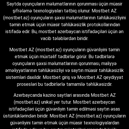
Saytda oyunçuların məlumatlarının qorunması üçün müasir
şifrələmə texnologiyaları tətbiq olunur. Mostbet AZ
(mostbet.az) oyunçuların şəxsi məlumatlarının təhlükəsizliyini
təmin etmək üçün müasir təhlükəsizlik protokollarından
istifadə edir. Bu, mostbet azerbaycan istifadəçiləri üçün ən
vacib tələblərdən biridir.
Mostbet AZ (mostbet.az) oyunçuların güvənliyini təmin
etmək üçün müxtəlif tədbirlər görür. Bu tədbirlərə
oyunçuların şəxsi məlumatlarının qorunması, maliyyə
əməliyyatlarının təhlükəsizliyi və saytın müasir təhlükəsizlik
sistemləri daxildir. Mostbet giriş və Mostbet AZ qeydiyyat
prosesləri bu tədbirlərlə tamamilə təhlükəsizdir.
Azerbaycanda kazino saytlari arasında Mostbet AZ
(mostbet.az) unikal yer tutur. Mostbet azerbaycan
istifadəçiləri üçün güvənliyin təmin edilməsi saytın əsas
üstünlüklərindən biridir. Mostbet AZ (mostbet.az) oyunçuların
güvənliyini təmin etmək üçün müasir texnologiyalardan