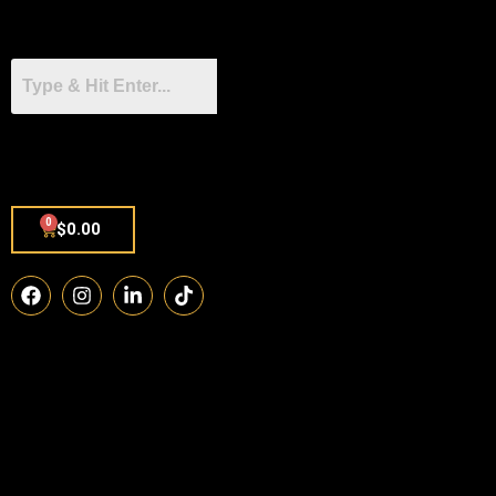
0
$
0.00