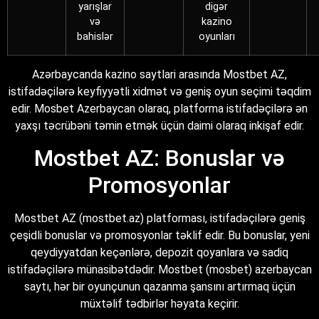
yarışlar
digər
və
kazino
bahislər
oyunları
Azərbaycanda kazino saytlari arasında Mostbet AZ,
istifadəçilərə keyfiyyətli xidmət və geniş oyun seçimi təqdim
edir. Mosbet Azerbaycan olaraq, platforma istifadəçilərə ən
yaxşı təcrübəni təmin etmək üçün daimi olaraq inkişaf edir.
Mostbet AZ: Bonuslar və
Promosyonlar
Mostbet AZ (mostbet.az) platforması, istifadəçilərə geniş
çeşidli bonuslar və promosyonlar təklif edir. Bu bonuslar, yeni
qeydiyyatdan keçənlərə, depozit qoyanlara və sadiq
istifadəçilərə münasibətdədir. Mostbet (mosbet) azerbaycan
saytı, hər bir oyunçunun qazanma şansını artırmaq üçün
müxtəlif tədbirlər həyata keçirir.