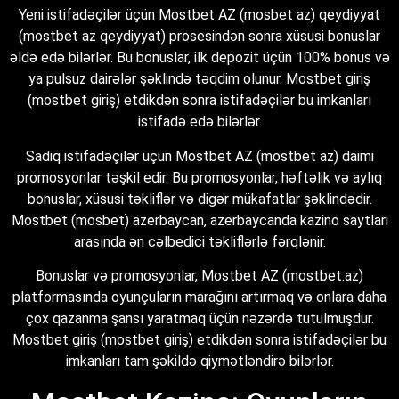
Yeni istifadəçilər üçün Mostbet AZ (mosbet az) qeydiyyat
(mostbet az qeydiyyat) prosesindən sonra xüsusi bonuslar
əldə edə bilərlər. Bu bonuslar, ilk depozit üçün 100% bonus və
ya pulsuz dairələr şəklində təqdim olunur. Mostbet giriş
(mostbet giriş) etdikdən sonra istifadəçilər bu imkanları
istifadə edə bilərlər.
Sadiq istifadəçilər üçün Mostbet AZ (mostbet az) daimi
promosyonlar təşkil edir. Bu promosyonlar, həftəlik və aylıq
bonuslar, xüsusi təkliflər və digər mükafatlar şəklindədir.
Mostbet (mosbet) azerbaycan, azerbaycanda kazino saytlari
arasında ən cəlbedici təkliflərlə fərqlənir.
Bonuslar və promosyonlar, Mostbet AZ (mostbet.az)
platformasında oyunçuların marağını artırmaq və onlara daha
çox qazanma şansı yaratmaq üçün nəzərdə tutulmuşdur.
Mostbet giriş (mostbet giriş) etdikdən sonra istifadəçilər bu
imkanları tam şəkildə qiymətləndirə bilərlər.