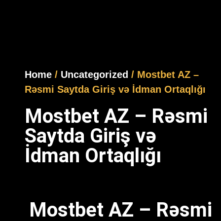
Home
/
Uncategorized
/ Mostbet AZ –
Rəsmi Saytda Giriş və İdman Ortaqlığı
Mostbet AZ – Rəsmi
Saytda Giriş və
İdman Ortaqlığı
Mostbet AZ – Rəsmi