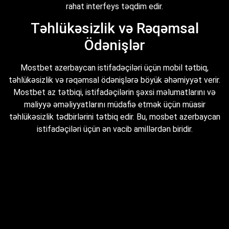
rahat interfeys təqdim edir.
Təhlükəsizlik və Rəqəmsal
Ödənişlər
Mostbet azerbaycan istifadəçiləri üçün mobil tətbiq,
təhlükəsizlik və rəqəmsal ödənişlərə böyük əhəmiyyət verir.
Mostbet az tətbiqi, istifadəçilərin şəxsi məlumatlarını və
maliyyə əməliyyatlarını müdafiə etmək üçün müasir
təhlükəsizlik tədbirlərini tətbiq edir. Bu, mosbet azerbaycan
istifadəçiləri üçün ən vacib amillərdən biridir.