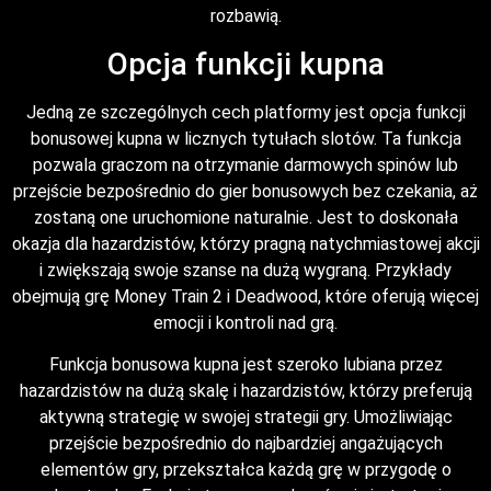
rozbawią.
Opcja funkcji kupna
Jedną ze szczególnych cech platformy jest opcja funkcji
bonusowej kupna w licznych tytułach slotów. Ta funkcja
pozwala graczom na otrzymanie darmowych spinów lub
przejście bezpośrednio do gier bonusowych bez czekania, aż
zostaną one uruchomione naturalnie. Jest to doskonała
okazja dla hazardzistów, którzy pragną natychmiastowej akcji
i zwiększają swoje szanse na dużą wygraną. Przykłady
obejmują grę Money Train 2 i Deadwood, które oferują więcej
emocji i kontroli nad grą.
Funkcja bonusowa kupna jest szeroko lubiana przez
hazardzistów na dużą skalę i hazardzistów, którzy preferują
aktywną strategię w swojej strategii gry. Umożliwiając
przejście bezpośrednio do najbardziej angażujących
elementów gry, przekształca każdą grę w przygodę o