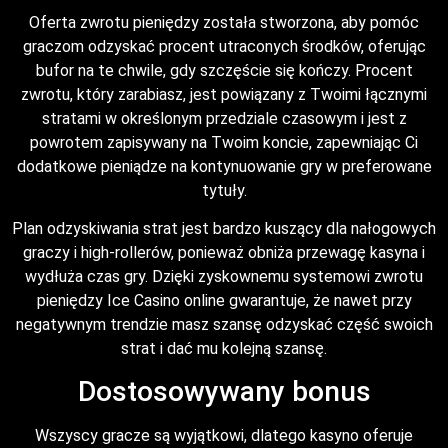
Oferta zwrotu pieniędzy została stworzona, aby pomóc
graczom odzyskać procent utraconych środków, oferując
bufor na te chwile, gdy szczęście się kończy. Procent
zwrotu, który zarabiasz, jest powiązany z Twoimi łącznymi
stratami w określonym przedziale czasowym i jest z
powrotem zapisywany na Twoim koncie, zapewniając Ci
dodatkowe pieniądze na kontynuowanie gry w preferowane
tytuły.
Plan odzyskiwania strat jest bardzo kuszący dla nałogowych
graczy i high-rollerów, ponieważ obniża przewagę kasyna i
wydłuża czas gry. Dzięki zyskownemu systemowi zwrotu
pieniędzy Ice Casino online gwarantuje, że nawet przy
negatywnym trendzie masz szansę odzyskać część swoich
strat i dać mu kolejną szansę.
Dostosowywany bonus
Wszyscy gracze są wyjątkowi, dlatego kasyno oferuje