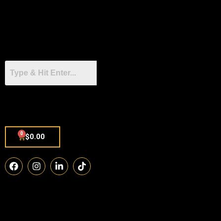
0
$
0.00