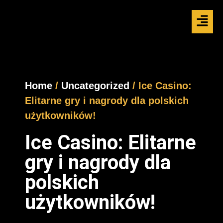
Home
/
Uncategorized
/ Ice Casino:
Elitarne gry i nagrody dla polskich
użytkowników!
Ice Casino: Elitarne
gry i nagrody dla
polskich
użytkowników!