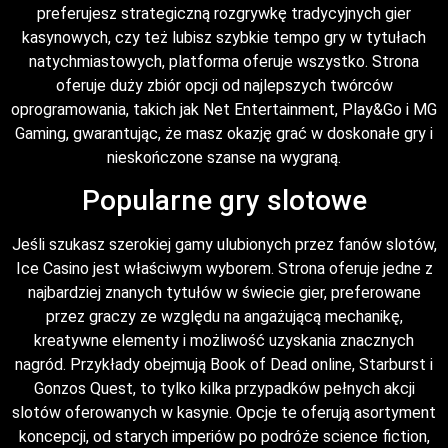
preferujesz strategiczną rozgrywkę tradycyjnych gier
kasynowych, czy też lubisz szybkie tempo gry w tytułach
natychmiastowych, platforma oferuje wszystko. Strona
oferuje duży zbiór opcji od najlepszych twórców
oprogramowania, takich jak Net Entertainment, Play&Go i MG
Gaming, gwarantując, że masz okazję grać w doskonałe gry i
nieskończone szanse na wygraną.
Popularne gry slotowe
Jeśli szukasz szerokiej gamy ulubionych przez fanów slotów,
Ice Casino jest właściwym wyborem. Strona oferuje jedne z
najbardziej znanych tytułów w świecie gier, preferowane
przez graczy ze względu na angażującą mechanikę,
kreatywne elementy i możliwość uzyskania znacznych
nagród. Przykłady obejmują Book of Dead online, Starburst i
Gonzos Quest, to tylko kilka przypadków pełnych akcji
slotów oferowanych w kasynie. Opcje te oferują asortyment
koncepcji, od starych imperiów po podróże science fiction,