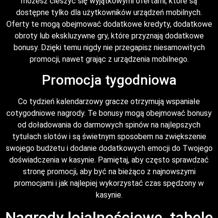
możesz cieszyć się wyjątkowymi ofertami, które są
dostępne tylko dla użytkowników urządzeń mobilnych.
Oferty te mogą obejmować dodatkowe kredyty, dodatkowe
obroty lub ekskluzywne gry, które przyznają dodatkowe
bonusy. Dzięki temu nigdy nie przegapisz niesamowitych
promocji, nawet grając z urządzenia mobilnego.
Promocja tygodniowa
Co tydzień kalendarzowy gracze otrzymują wspaniałe
cotygodniowe nagrody. Te bonusy mogą obejmować bonusy
od doładowania do darmowych spinów na najlepszych
tytułach slotów i są świetnym sposobem na zwiększenie
swojego budżetu i dodanie dodatkowych emocji do Twojego
doświadczenia w kasynie. Pamiętaj, aby często sprawdzać
stronę promocji, aby być na bieżąco z najnowszymi
promocjami i jak najlepiej wykorzystać czas spędzony w
kasynie.
Nagrody lojalnościowe, tabele