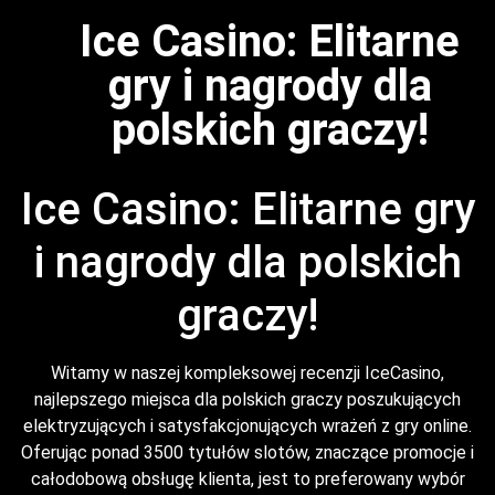
Ice Casino: Elitarne
gry i nagrody dla
polskich graczy!
Ice Casino: Elitarne gry
i nagrody dla polskich
graczy!
Witamy w naszej kompleksowej recenzji IceCasino,
najlepszego miejsca dla polskich graczy poszukujących
elektryzujących i satysfakcjonujących wrażeń z gry online.
Oferując ponad 3500 tytułów slotów, znaczące promocje i
całodobową obsługę klienta, jest to preferowany wybór