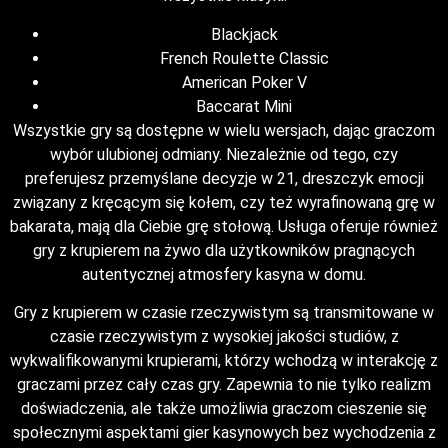
Blackjack
French Roulette Classic
American Poker V
Baccarat Mini
Wszystkie gry są dostępne w wielu wersjach, dając graczom
wybór ulubionej odmiany. Niezależnie od tego, czy
preferujesz przemyślane decyzje w 21, dreszczyk emocji
związany z kręcącym się kołem, czy też wyrafinowaną grę w
bakarata, mają dla Ciebie grę stołową. Usługa oferuje również
gry z krupierem na żywo dla użytkowników pragnących
autentycznej atmosfery kasyna w domu.
Gry z krupierem w czasie rzeczywistym są transmitowane w
czasie rzeczywistym z wysokiej jakości studiów, z
wykwalifikowanymi krupierami, którzy wchodzą w interakcję z
graczami przez cały czas gry. Zapewnia to nie tylko realizm
doświadczenia, ale także umożliwia graczom cieszenie się
społecznymi aspektami gier kasynowych bez wychodzenia z