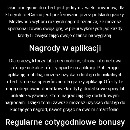
Takie podejście do ofert jest jednym z wielu powodów, dla
których IceCasino jest preferowane przez polskich graczy.
Możliwość wyboru różnych nagród oznacza, że ​​możesz
spersonalizować swoją grę, w pełni wykorzystując każdy
kredyt i zwiększając swoje szanse na wygraną.
Nagrody w aplikacji
Dla graczy, którzy lubią gry mobilne, strona internetowa
oferuje unikalne oferty oparte na aplikacji. Pobierając
aplikację mobilną, możesz uzyskać dostęp do unikalnych
ofert, które są specyficzne dla graczy aplikacji. Oferty te
mogą obejmować dodatkowe kredyty, dodatkowe spiny lub
unikalne wyzwania, które nagradzają Cię dodatkowymi
nagrodami. Dzięki temu zawsze możesz uzyskać dostęp do
kuszących nagród, nawet grając na swoim smartfonie.
Regularne cotygodniowe bonusy