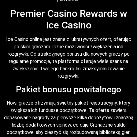
Premier Casino Rewards w
Ice Casino
Ice Casino online jest znane z lukratywnych ofert, oferując
polskim graczom liczne możliwości zwiększenia ich
rozgrywki. Od atrakcyjnego bonusu dla nowych graczy po
regularne promocje, ta platforma oferuje wiele szans na
zwiększenie Twojego bankrolla i zmaksymalizowanie
rozgrywki.
Pakiet bonusu powitalnego
Nowi gracze otrzymują świetny pakiet rejestracyjny, który
zwiększa ich fundusze początkowe. Ta oferta zawiera
dopasowane nagrody za pierwsze kilka depozytów i znaczną
liczbę dodatkowych spinów, co daje Ci znaczne saldo
początkowe, aby cieszyć się rozbudowaną biblioteką gier.