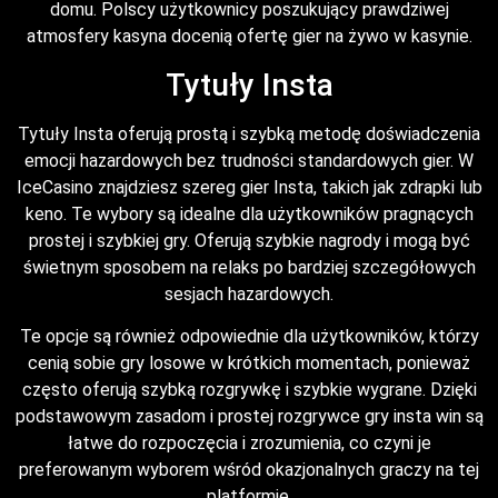
domu. Polscy użytkownicy poszukujący prawdziwej
atmosfery kasyna docenią ofertę gier na żywo w kasynie.
Tytuły Insta
Tytuły Insta oferują prostą i szybką metodę doświadczenia
emocji hazardowych bez trudności standardowych gier. W
IceCasino znajdziesz szereg gier Insta, takich jak zdrapki lub
keno. Te wybory są idealne dla użytkowników pragnących
prostej i szybkiej gry. Oferują szybkie nagrody i mogą być
świetnym sposobem na relaks po bardziej szczegółowych
sesjach hazardowych.
Te opcje są również odpowiednie dla użytkowników, którzy
cenią sobie gry losowe w krótkich momentach, ponieważ
często oferują szybką rozgrywkę i szybkie wygrane. Dzięki
podstawowym zasadom i prostej rozgrywce gry insta win są
łatwe do rozpoczęcia i zrozumienia, co czyni je
preferowanym wyborem wśród okazjonalnych graczy na tej
platformie.