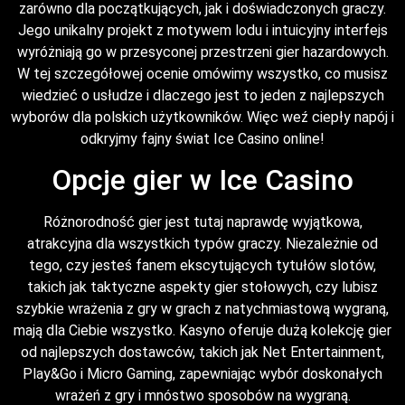
zarówno dla początkujących, jak i doświadczonych graczy.
Jego unikalny projekt z motywem lodu i intuicyjny interfejs
wyróżniają go w przesyconej przestrzeni gier hazardowych.
W tej szczegółowej ocenie omówimy wszystko, co musisz
wiedzieć o usłudze i dlaczego jest to jeden z najlepszych
wyborów dla polskich użytkowników. Więc weź ciepły napój i
odkryjmy fajny świat Ice Casino online!
Opcje gier w Ice Casino
Różnorodność gier jest tutaj naprawdę wyjątkowa,
atrakcyjna dla wszystkich typów graczy. Niezależnie od
tego, czy jesteś fanem ekscytujących tytułów slotów,
takich jak taktyczne aspekty gier stołowych, czy lubisz
szybkie wrażenia z gry w grach z natychmiastową wygraną,
mają dla Ciebie wszystko. Kasyno oferuje dużą kolekcję gier
od najlepszych dostawców, takich jak Net Entertainment,
Play&Go i Micro Gaming, zapewniając wybór doskonałych
wrażeń z gry i mnóstwo sposobów na wygraną.