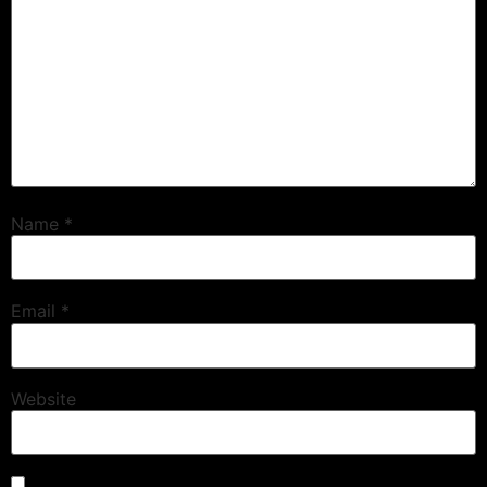
Name
*
Email
*
Website