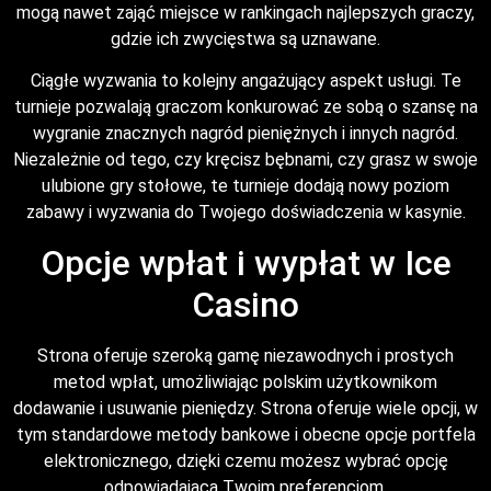
mogą nawet zająć miejsce w rankingach najlepszych graczy,
gdzie ich zwycięstwa są uznawane.
Ciągłe wyzwania to kolejny angażujący aspekt usługi. Te
turnieje pozwalają graczom konkurować ze sobą o szansę na
wygranie znacznych nagród pieniężnych i innych nagród.
Niezależnie od tego, czy kręcisz bębnami, czy grasz w swoje
ulubione gry stołowe, te turnieje dodają nowy poziom
zabawy i wyzwania do Twojego doświadczenia w kasynie.
Opcje wpłat i wypłat w Ice
Casino
Strona oferuje szeroką gamę niezawodnych i prostych
metod wpłat, umożliwiając polskim użytkownikom
dodawanie i usuwanie pieniędzy. Strona oferuje wiele opcji, w
tym standardowe metody bankowe i obecne opcje portfela
elektronicznego, dzięki czemu możesz wybrać opcję
odpowiadającą Twoim preferencjom.