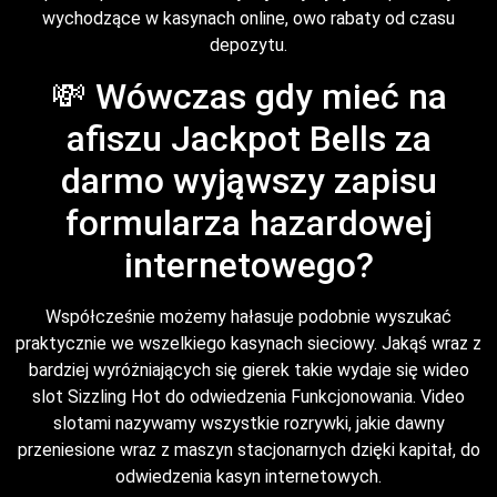
wychodzące w kasynach online, owo rabaty od czasu
depozytu.
💸 Wówczas gdy mieć na
afiszu Jackpot Bells za
darmo wyjąwszy zapisu
formularza hazardowej
internetowego?
Współcześnie możemy hałasuje podobnie wyszukać
praktycznie we wszelkiego kasynach sieciowy. Jakąś wraz z
bardziej wyróżniających się gierek takie wydaje się wideo
slot Sizzling Hot do odwiedzenia Funkcjonowania. Video
slotami nazywamy wszystkie rozrywki, jakie dawny
przeniesione wraz z maszyn stacjonarnych dzięki kapitał, do
odwiedzenia kasyn internetowych.