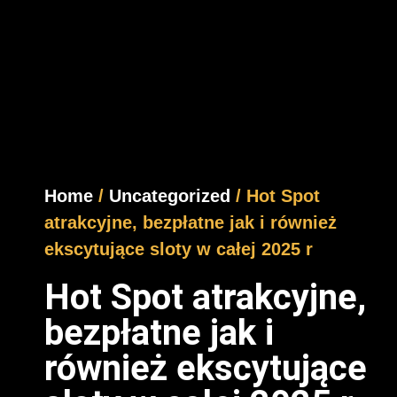
Home
/
Uncategorized
/ Hot Spot
atrakcyjne, bezpłatne jak i również
ekscytujące sloty w całej 2025 r
Hot Spot atrakcyjne,
bezpłatne jak i
również ekscytujące