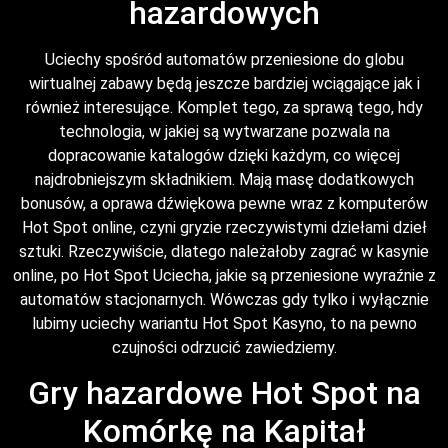
hazardowych
Uciechy spośród automatów przeniesione do globu
wirtualnej zabawy będą jeszcze bardziej wciągające jak i
również interesujące. Komplet tego, za sprawą tego, hdy
technologia, w jakiej są wytwarzane pozwala na
dopracowanie katalogów dzięki każdym, co więcej
najdrobniejszym składnikiem. Mają masę dodatkowych
bonusów, a oprawa dźwiękowa pewne wraz z komputerów
Hot Spot online, czyni gryzie rzeczywistymi dziełami dzieł
sztuki. Rzeczywiście, dlatego należałoby zagrać w kasynie
online, po Hot Spot Uciecha, jakie są przeniesione wyraźnie z
automatów stacjonarnych. Wówczas gdy tylko i wyłącznie
lubimy uciechy wariantu Hot Spot Kasyno, to na pewno
czujności odrzucić zawiedziemy.
Gry hazardowe Hot Spot na
Komórkę na Kapitał