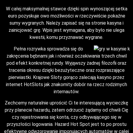
W całej maksymalnej stawce dzięki spin wynoszącej setka
euro pozyskuje owo możliwości w rzeczywiście pokaźne
sumy wygranych. Należy zapisać się na stronie kasyna i
zainicjować grę. Wpis jest wymagana, aby było nie ulega
kwestii, komu przyznawać wygrane.
Pełna rozrywka sprowadza się do
zakręcenia bębnami jak i również oczekiwania trzech chwil
pod efekt konkretnej rundy. Wyjąwszy żadnej filozofii oraz
tracenia okresu dzięki bezużyteczne oraz rozpraszające
pierwiastki. Krajowe Sloty gorąco zalecają kasyno przez
internet HotSlots jak znakomity dobór na rzecz rodzimych
internautów.
Zechcemy naturalnie uprościć Ci te interesującą wycieczkę
przy planecie hazardu, zatem odrzucić żądamy od chwili Cię
czy rejestrowania się konta, czy odbywającego się w
przyszłości logowania. Hazard Hot Spot jest to po prostu
efektywne odwzorowanie imponujących automatów w całej