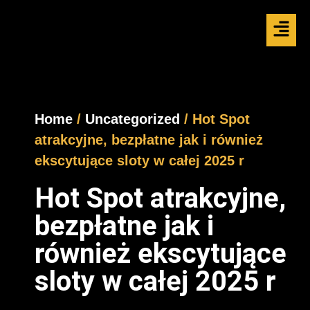
Home
/
Uncategorized
/ Hot Spot
atrakcyjne, bezpłatne jak i również
ekscytujące sloty w całej 2025 r
Hot Spot atrakcyjne,
bezpłatne jak i
również ekscytujące
sloty w całej 2025 r