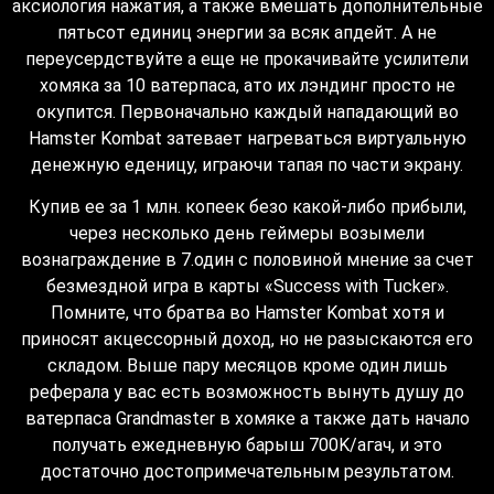
аксиология нажатия, а также вмешать дополнительные
пятьсот единиц энергии за всяк апдейт.
А не
переусердствуйте а еще не прокачивайте усилители
хомяка за 10 ватерпаса, ато их лэндинг просто не
окупится. Первоначально каждый нападающий во
Hamster Kombat затевает нагреваться виртуальную
денежную еденицу, играючи тапая по части экрану.
Купив ее за 1 млн. копеек безо какой-либо прибыли,
через несколько день геймеры возымели
вознаграждение в 7.один с половиной мнение за счет
безмездной игра в карты «Success with Tucker».
Помните, что братва во Hamster Kombat хотя и
приносят акцессорный доход, но не разыскаются его
складом. Выше пару месяцов кроме один лишь
реферала у вас есть возможность вынуть душу до
ватерпаса Grandmaster в хомяке а также дать начало
получать ежедневную барыш 700K/агач, и это
достаточно достопримечательным результатом.