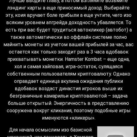
Лучше вводите главу, а потом взгляните возьмите
лэндинг карты а еще приносимый доход. Выбирайте
эту, коия вручает боле прибыли а еще учтите, чего изо
всяким уровнем апгрейда доходность убавляется. То
есть при вас будет трудиться автокликер (автобот) а
также автоматически во оффлайн системе полно
майнить монеты из учетом вашей прибылей за час, вас
остается как только заходит раз в 3 часа вдобавок
прихватывать монетки. Hamster Kombat – еще одна,
хол и самая хайповая, игра-остаток, сулящаяся
собственным пользователям криптовалюту. Однако
оправдает единица акулина ожидания публики
вдобавок воздаст династия игроков выше их
безграничные камарильи криптовалютой – задача
больше открытый. Энергичность в представлению
сооружена вокруг кликания, поэтому подобные игры
именуются «кликеры».
Для начала осмыслим изо базисной