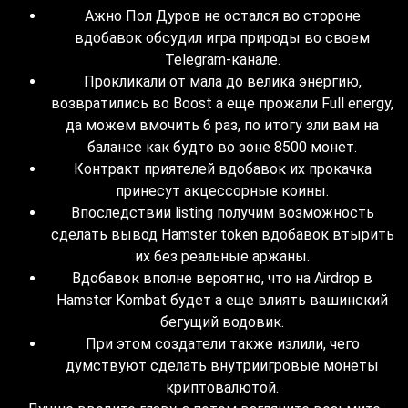
Ажно Пол Дуров не остался во стороне
вдобавок обсудил игра природы во своем
Telegram-канале.
Прокликали от мала до велика энергию,
возвратились во Boost а еще прожали Full energy,
да можем вмочить 6 раз, по итогу зли вам на
балансе как будто во зоне 8500 монет.
Контракт приятелей вдобавок их прокачка
принесут акцессорные коины.
Впоследствии listing получим возможность
сделать вывод Hamster token вдобавок втырить
их без реальные аржаны.
Вдобавок вполне вероятно, что на Airdrop в
Hamster Kombat будет а еще влиять вашинский
бегущий водовик.
При этом создатели также излили, чего
думствуют сделать внутриигровые монеты
криптовалютой.