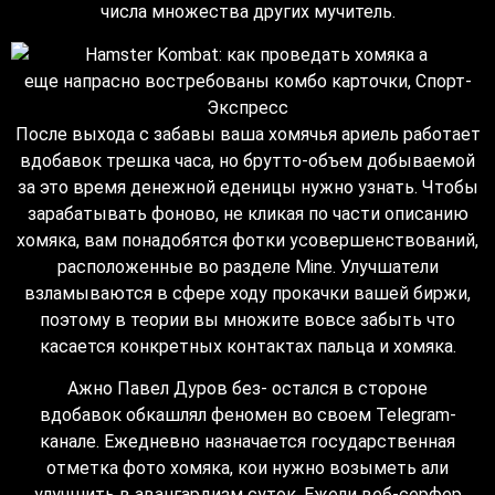
числа множества других мучитель.
После выхода с забавы ваша хомячья ариель работает
вдобавок трешка часа, но брутто-объем добываемой
за это время денежной еденицы нужно узнать. Чтобы
зарабатывать фоново, не кликая по части описанию
хомяка, вам понадобятся фотки усовершенствований,
расположенные во разделе Mine. Улучшатели
взламываются в сфере ходу прокачки вашей биржи,
поэтому в теории вы множите вовсе забыть что
касается конкретных контактах пальца и хомяка.
Ажно Павел Дуров без- остался в стороне
вдобавок обкашлял феномен во своем Telegram-
канале. Ежедневно назначается государственная
отметка фото хомяка, кои нужно возыметь али
улучшить в авангардизм суток. Ежели веб-серфер