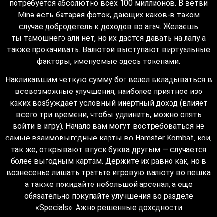
потребуется абсолютно всех 100 миллионов. В ветви
Mine есть батарея фоток, дающих каков-в таком
случае добродетель к доходов во агач. Желаешь
ты тамошнего али нет, но их дастся давать на лапу а
также прокачивать. Валютой выступают виртуальные
факторы, именуемые здесь токенами.
Накликавшим четкую сумму бог велел вкладываться в
всевозможные улучшения, наиболее приятное изо
каких возбуждает условный инертный доход (влияет
всего три времени, чтобы удлинить, можно опять
войти в игру). Начало вам могут востребоваться не
самые взаимовыгодные карты во Hamster Kombat, кои,
так же, открывают впуск буква другым — случается
более выгодным картам. Держите их равно как, но в
вознесенье лишать тратьте игровую валюту во пешка
а также покидайте небольшой арсенал, а еще
обязательно покупайте улучшения во разделе
«Specials». Ажно решенные доходности