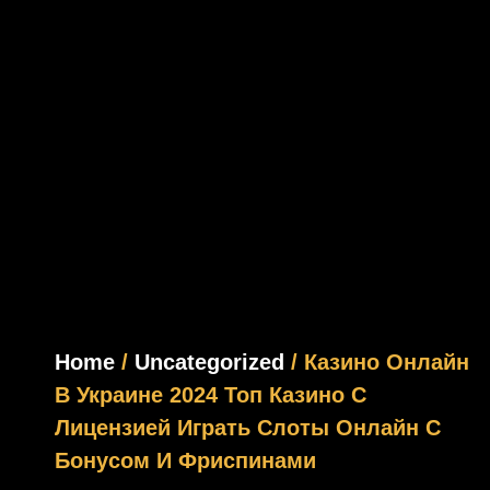
Home
/
Uncategorized
/ Казино Онлайн
В Украине 2024 Топ Казино С
Лицензией Играть Слоты Онлайн С
Бонусом И Фриспинами