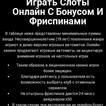
Играть Слоты
Онлайн С Бонусом И
Фриспинами
В таблице ниже представлены минимальные суммы
ввода. Несовершеннолетние (18 лет) поклонники жанра
играют в демо-версию игровых автоматов. Онлайн-
казино продвигают игровые автоматы, не акцентируя
внимания игроков на настольных играх.
Таким образом, в лицензионном казино игрок
более защищен.
Благодаря рейтингу, у пользователя есть
возможность выбрать клуб с отменным
сервисом.
На отыгрыш фриспинов дается 24 часа с
вейджером х50.
В таком случае при авторизации на телефон будет